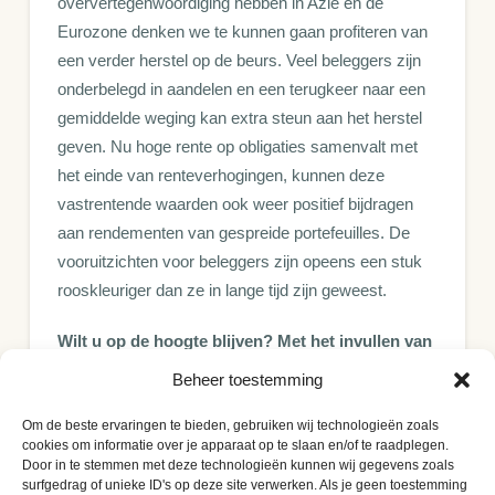
oververtegenwoordiging hebben in Azië en de
Eurozone denken we te kunnen gaan profiteren van
een verder herstel op de beurs. Veel beleggers zijn
onderbelegd in aandelen en een terugkeer naar een
gemiddelde weging kan extra steun aan het herstel
geven. Nu hoge rente op obligaties samenvalt met
het einde van renteverhogingen, kunnen deze
vastrentende waarden ook weer positief bijdragen
aan rendementen van gespreide portefeuilles. De
vooruitzichten voor beleggers zijn opeens een stuk
rooskleuriger dan ze in lange tijd zijn geweest.
Wilt u op de hoogte blijven? Met het invullen van
uw e-mailadres geeft u toestemming om onze
Beheer toestemming
publicaties gratis te ontvangen.
Om de beste ervaringen te bieden, gebruiken wij technologieën zoals
cookies om informatie over je apparaat op te slaan en/of te raadplegen.
E-mailadres:
Door in te stemmen met deze technologieën kunnen wij gegevens zoals
surfgedrag of unieke ID's op deze site verwerken. Als je geen toestemming