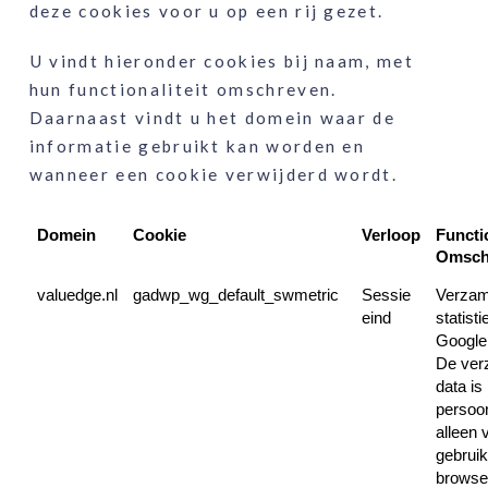
deze cookies voor u op een rij gezet.
U vindt hieronder cookies bij naam, met
hun functionaliteit omschreven.
Daarnaast vindt u het domein waar de
informatie gebruikt kan worden en
wanneer een cookie verwijderd wordt.
Domein
Cookie
Verloop
Functio
Omschr
valuedge.nl
gadwp_wg_default_swmetric
Sessie
Verzam
eind
statist
Google 
De ver
data is 
persoonl
alleen 
gebruik
browse