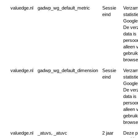
valuedge.nl
gadwp_wg_default_metric
Sessie
Verzam
eind
statist
Google 
De ver
data is 
persoonl
alleen 
gebruik
browse
valuedge.nl
gadwp_wg_default_dimension
Sessie
Verzam
eind
statist
Google 
De ver
data is 
persoonl
alleen 
gebruik
browse
valuedge.nl
_atuvs, _atuvc
2 jaar
Deze p