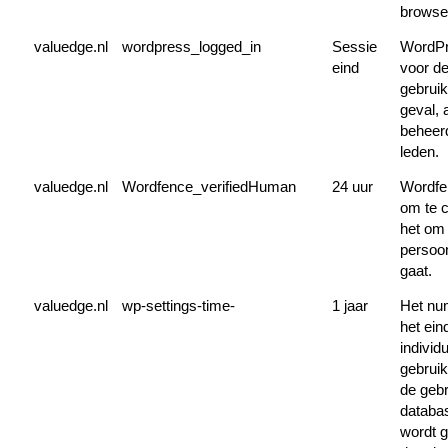
browse
valuedge.nl
wordpress_logged_in
Sessie
WordPr
eind
voor de
gebruik
geval, 
beheer
leden.
valuedge.nl
Wordfence_verifiedHuman
24 uur
Wordfe
om te 
het om
persoon
gaat.
valuedge.nl
wp-settings-time-
1 jaar
Het nu
het eind
individ
gebruik
de gebr
databas
wordt 