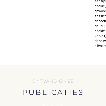
een tijd
cookie,
gewoonl
sessie
genoe
de PH
cookie 
vervalt
deze w
cliënt i
ONTVANG ONZE
PUBLICATIES