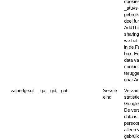
cookie
_atuvs
gebruik
deel fu
AddThis
sharing
we het 
in de 
box. Er
data v
cookie
terugg
naar A
valuedge.nl
_ga, _gid, _gat
Sessie
Verzam
eind
statist
Google 
De ver
data is 
persoonl
alleen 
gebruik