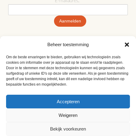
E-mailadres:
Beheer toestemming
CONTACT
Om de beste ervaringen te bieden, gebruiken wij technologieën zoals
cookies om informatie over je apparaat op te slaan en/of te raadplegen.
Door in te stemmen met deze technologieën kunnen wij gegevens zoals
surfgedrag of unieke ID's op deze site verwerken. Als je geen toestemming
Vision Plaza | Boeing Avenue 222 |
geeft of uw toestemming intrekt, kan dit een nadelige invloed hebben op
1119 PN Schiphol-Rijk
bepaalde functies en mogelijkheden.
Maak een afspraak
Accepteren
Weigeren
COOKIES
DISCLAIMER
COOKIEBELEID (EU)
Bekijk voorkeuren
Copyright Valuedge | info@valuedge.nl | +31 20