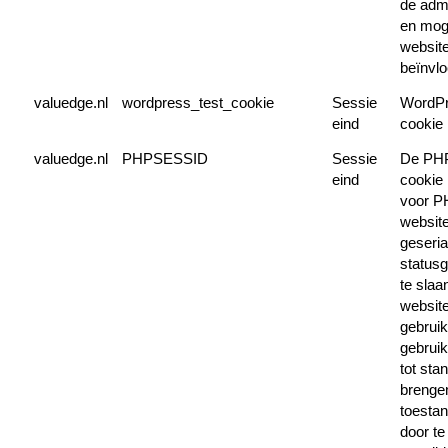
de admi
en moge
website
beïnvl
valuedge.nl
wordpress_test_cookie
Sessie
WordPr
eind
cookie
valuedge.nl
PHPSESSID
Sessie
De PH
eind
cookie 
voor PH
website
geseria
status
te slaa
website
gebrui
gebrui
tot stan
brenge
toesta
door te