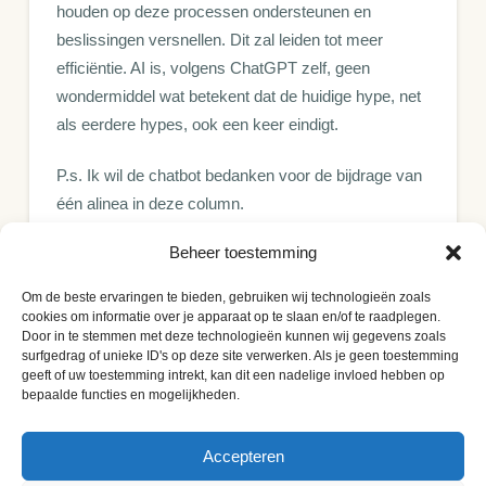
houden op deze processen ondersteunen en
beslissingen versnellen. Dit zal leiden tot meer
efficiëntie. AI is, volgens ChatGPT zelf, geen
wondermiddel wat betekent dat de huidige hype, net
als eerdere hypes, ook een keer eindigt.
P.s. Ik wil de chatbot bedanken voor de bijdrage van
één alinea in deze column.
Beheer toestemming
Renco van Schie is mede-oprichter en hoofd
beleggingen van vermogensbeheerder Valuedge. De
Om de beste ervaringen te bieden, gebruiken wij technologieën zoals
informatie in zijn artikelen is niet bedoeld als
cookies om informatie over je apparaat op te slaan en/of te raadplegen.
professioneel beleggingsadvies of als aanbeveling
Door in te stemmen met deze technologieën kunnen wij gegevens zoals
surfgedrag of unieke ID's op deze site verwerken. Als je geen toestemming
tot het doen van bepaalde beleggingen.
geeft of uw toestemming intrekt, kan dit een nadelige invloed hebben op
bepaalde functies en mogelijkheden.
Bron:
IEX Profs.nl
Accepteren