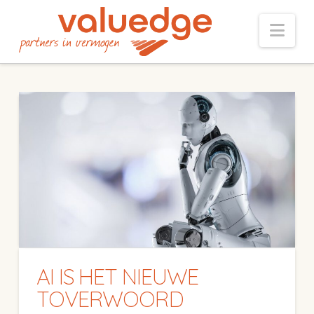
Nav
AI IS HET NIEUWE
TOVERWOORD