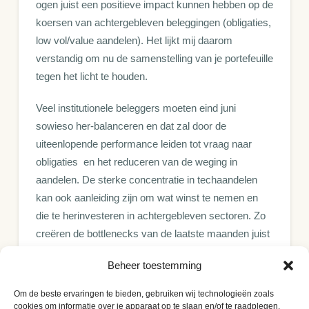
ogen juist een positieve impact kunnen hebben op de
koersen van achtergebleven beleggingen (obligaties,
low vol/value aandelen). Het lijkt mij daarom
verstandig om nu de samenstelling van je portefeuille
tegen het licht te houden.
Veel institutionele beleggers moeten eind juni
sowieso her-balanceren en dat zal door de
uiteenlopende performance leiden tot vraag naar
obligaties en het reduceren van de weging in
aandelen. De sterke concentratie in techaandelen
kan ook aanleiding zijn om wat winst te nemen en
die te herinvesteren in achtergebleven sectoren. Zo
creëren de bottlenecks van de laatste maanden juist
kansen voor actieve beleggers.
Beheer toestemming
Renco van Schie is mede-oprichter en hoofd beleggingen
Om de beste ervaringen te bieden, gebruiken wij technologieën zoals
van vermogensbeheerder Valuedge. De informatie in zijn
cookies om informatie over je apparaat op te slaan en/of te raadplegen.