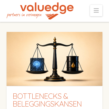
Nav
BOTTLENECKS &
BELEGGINGSKANSEN